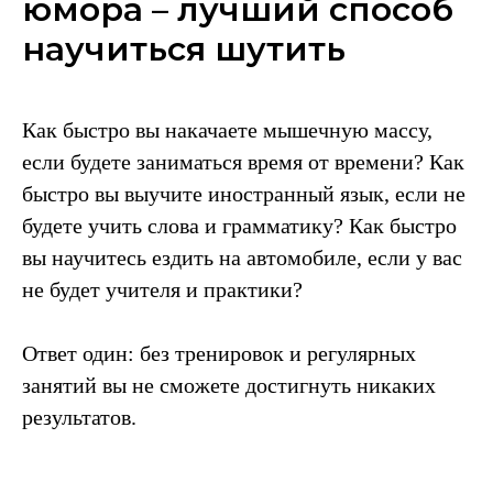
юмора – лучший способ
научиться шутить
Каждый понедельник я
устраиваю свои
невероятные вебинары
Как быстро вы накачаете мышечную массу,
по юмору! И что важно,
каждый раз с новой
если будете заниматься время от времени? Как
порцией практических
быстро вы выучите иностранный язык, если не
знаний.
будете учить слова и грамматику? Как быстро
вы научитесь ездить на автомобиле, если у вас
Это своего рода
не будет учителя и практики?
доставка свежих
навыков и знаний,
которые я накопил за
Ответ один: без тренировок и регулярных
неделю.
занятий вы не сможете достигнуть никаких
Поэтому если вы
результатов.
хотите узнать, как я на
этой неделе высекал
искры юмора из
обыденных моментов и