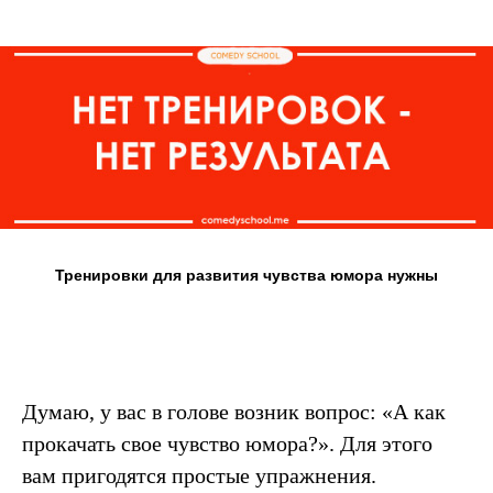
какие техники для этого
использовал, добро
пожаловать на мой
вебинар в понедельник!
Вас ждут практические
примеры из жизни и
разбор приёмов
разговорного юмора.
Присоединяйтесь и
научитесь новым
Тренировки для развития чувства юмора нужны
трюкам в области
юмора. Просто
предоставьте мне свои
данные и я лично
приглашу Вас.
Думаю, у вас в голове возник вопрос: «А как
прокачать свое чувство юмора?». Для этого
вам пригодятся простые упражнения.